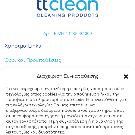
Αρ. Γ.Ε.ΜΗ: 131030401000
Χρήσιμα Links
Όροι και Προϋποθέσεις
Πολιτική Απορρήτου
Διαχείριση Συγκατάθεσης
Πολιτική Cookies
Για να παρέχουμε την καλύτερη εμπειρία, χρησιμοποιούμε
τεχνολογίες όπως cookies για την αποθήκευση ή/και την
Επικοινωνία
πρόσβαση σε πληροφορίες συσκευών. Η συγκατάθεση για
τις εν λόγω τεχνολογίες θα μας επιτρέψει να
επεξεργαστούμε δεδομένα προσωπικού χαρακτήρα, όπως
+30 211 404 0235
συμπεριφορά περιήγησης ή μοναδικά αναγνωριστικά σε
αυτόν τον ιστότοπο. Η μη συγκατάθεση ή η ανάκληση της
info@ttclean.gr
συγκατάθεσης, μπορεί να επηρεάσει αρνητικά ορισμένες
λειτουργίες και δυνατότητες.