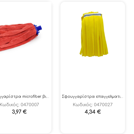
Σφουγγαρίστρα microfiber βιδωτή 190 γραμμάρια
Σφουγγαρίστρα επαγγελματική κίτρινη τύπου wettex
Κωδικός: 0470007
Κωδικός: 0470027
3,97
€
4,34
€