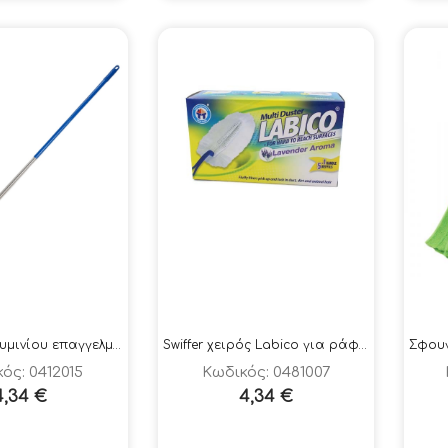
Κοντάρι αλουμινίου επαγγελματικό
Swiffer χειρός Labico για ράφια, έπιπλα 6 τεμ.
ός: 0412015
Κωδικός: 0481007
4,34
€
4,34
€