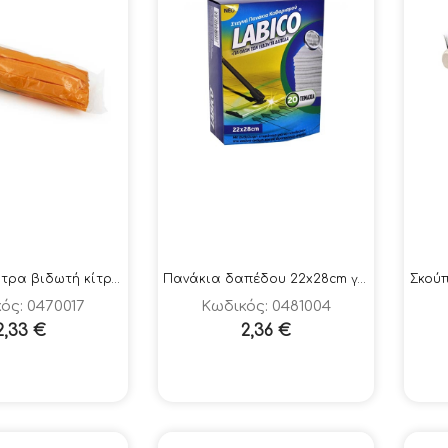
to
high
Σφουγγαρίστρα βιδωτή κίτρινη WETEX
Πανάκια δαπέδου 22x28cm για βάση Labico
Σκού
ός: 0470017
Κωδικός: 0481004
2,33
€
2,36
€