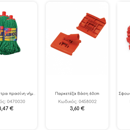
Σφουγγαρίστρα πρασίνη νήμα βιδωτή 250gr
Παρκετέζα Βάση 60cm
ός: 0470030
Κωδικός: 0458002
3,47
€
3,60
€