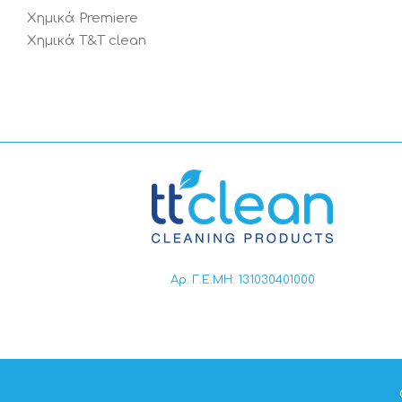
Χημικά Premiere
Χημικά T&T clean
Αρ. Γ.Ε.ΜΗ: 131030401000