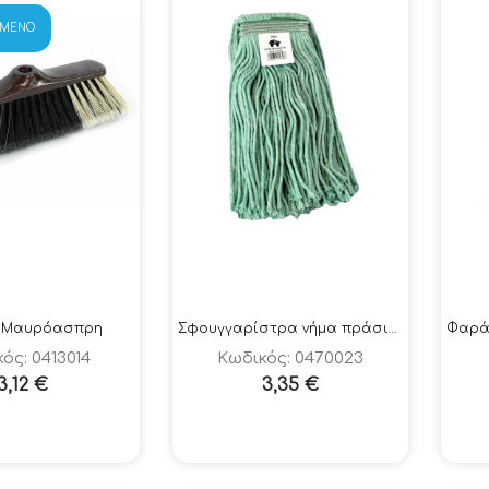
ΗΜΈΝΟ
 Μαυρόασπρη
Σφουγγαρίστρα νήμα πράσινη επαγγελματική 400gr
ός: 0413014
Κωδικός: 0470023
3,12
€
3,35
€