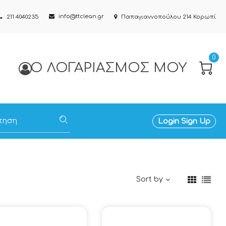
info@ttclean.gr
211 4040235
Παπαγιαννοπούλου 214 Κορωπί
0
Ο ΛΟΓΑΡΙΑΣΜΌΣ ΜΟΥ
Login
Sign Up
Sort by