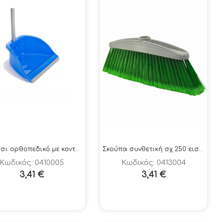
Φαράσι ορθοπεδικό με κοντάρι ΣΧ 805
Σκούπα συνθετική σχ.250 εισαγωγής
Κωδικός: 0410005
Κωδικός: 0413004
3,41
€
3,41
€