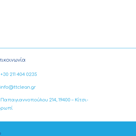
πικοινωνία
+30 211 404 0235
info@ttclean.gr
Παπαγιαννοπούλου 214, 19400 – Κίτσι-
ορωπί
b