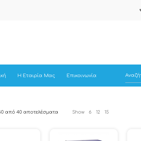
ική
Η Εταιρία Μας
Επικοινωνία
Sorted
–30 από 40 αποτελέσματα
Show
6
12
15
by
Τιμή:
low