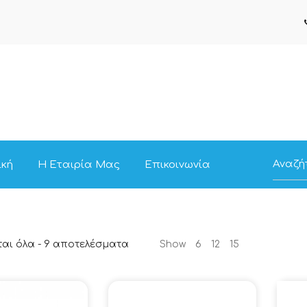
ική
Η Εταιρία Μας
Επικοινωνία
Sorted
αι όλα - 9 αποτελέσματα
Show
6
12
15
by
Τιμή:
low