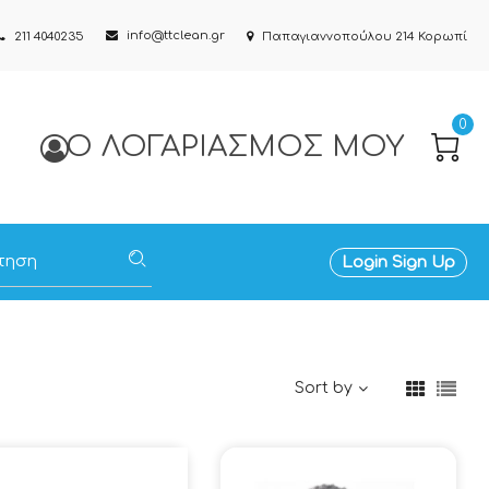
info@ttclean.gr
211 4040235
Παπαγιαννοπούλου 214 Κορωπί
0
Ο ΛΟΓΑΡΙΑΣΜΌΣ ΜΟΥ
Login
Sign Up
Sort by