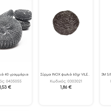
ιά 40 γραμμάρια
Σύρμα INOX φωλιά 60gr VILEDA
ός: 0435055
Κωδικός: 0303021
0,53
€
1,86
€