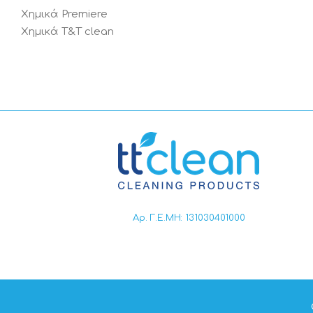
Χημικά Premiere
Χημικά T&T clean
Αρ. Γ.Ε.ΜΗ: 131030401000