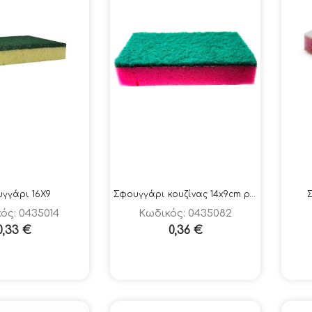
to
high
γγάρι 16Χ9
Σφουγγάρι κουζίνας 14x9cm ροζ-πράσινο
ός: 0435014
Κωδικός: 0435082
0,33
€
0,36
€