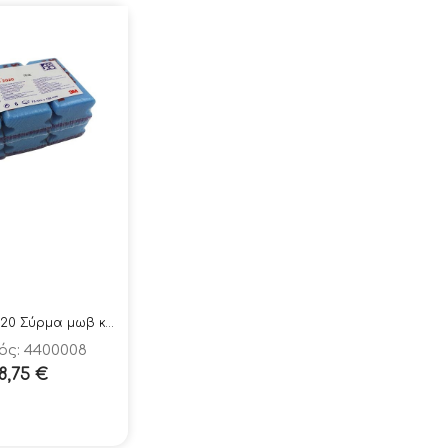
3M S/B NS2020 Σύρμα μωβ καθαρισμού 6 τμχ
ός: 4400008
18,75
€