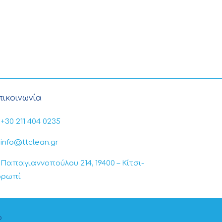
πικοινωνία
+30 211 404 0235
info@ttclean.gr
Παπαγιαννοπούλου 214, 19400 – Κίτσι-
ορωπί
b