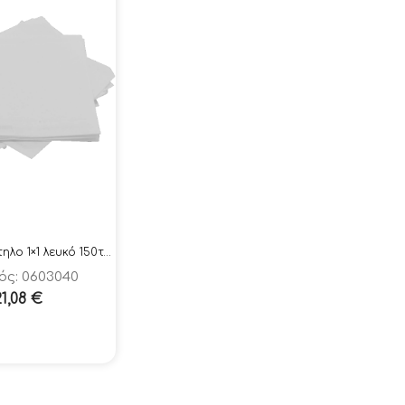
Τραπεζομάντηλο 1×1 λευκό 150τεμ.
ός: 0603040
21,08
€