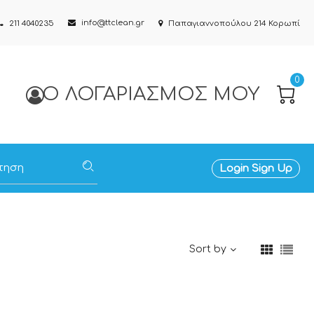
info@ttclean.gr
211 4040235
Παπαγιαννοπούλου 214 Κορωπί
0
Ο ΛΟΓΑΡΙΑΣΜΌΣ ΜΟΥ
Login
Sign Up
Sort by