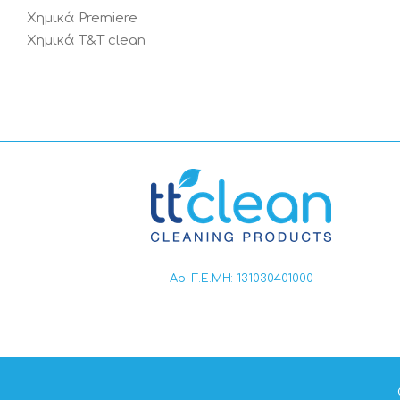
Χημικά Premiere
Χημικά T&T clean
Αρ. Γ.Ε.ΜΗ: 131030401000