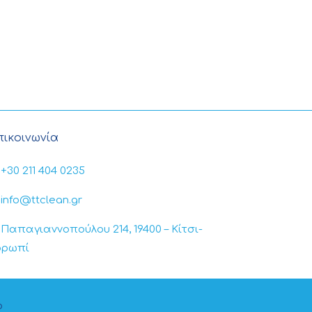
πικοινωνία
+30 211 404 0235
info@ttclean.gr
Παπαγιαννοπούλου 214, 19400 – Κίτσι-
ορωπί
b