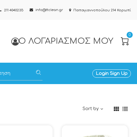
info@ttclean.gr
211 4040235
Παπαγιαννοπούλου 214 Κορωπί
0
Ο ΛΟΓΑΡΙΑΣΜΌΣ ΜΟΥ
Login
Sign Up
Sort by