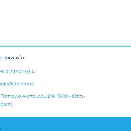
πικοινωνία
+30 211 404 0235
info@ttclean.gr
Παπαγιαννοπούλου 214, 19400 – Κίτσι-
ορωπί
b