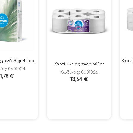
to
high
Χαρτί υγείας ρολό 70gr 40 ρολά
Χαρτί υγείας smart 600gr
ός: 0601024
Κωδικός: 0601026
11,78
€
13,64
€