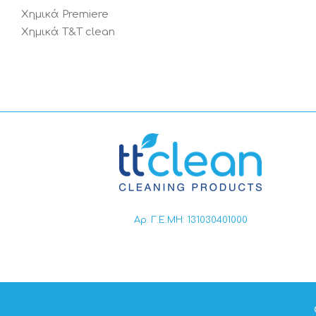
Χημικά Premiere
Χημικά T&T clean
Αρ. Γ.Ε.ΜΗ: 131030401000