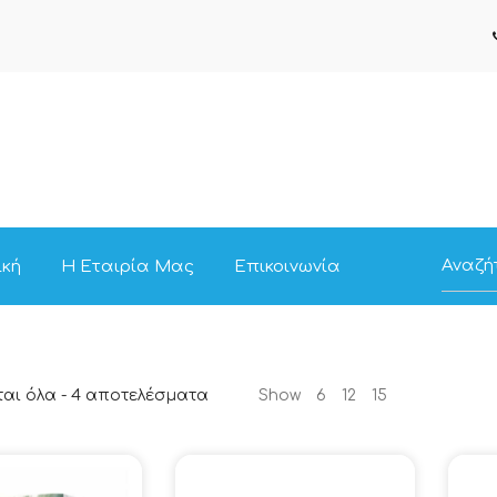
ική
Η Εταιρία Μας
Επικοινωνία
Sorted
αι όλα - 4 αποτελέσματα
Show
6
12
15
by
Τιμή:
low