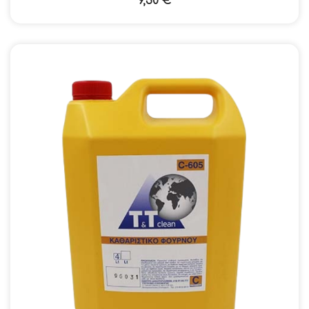
9,30
€