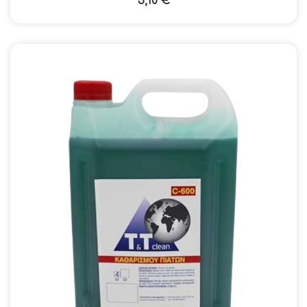
3,10
€