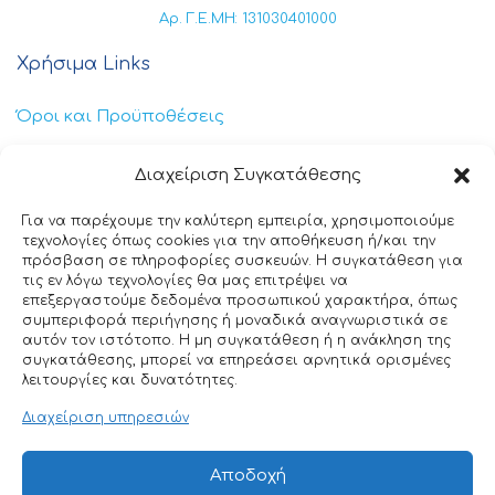
Αρ. Γ.Ε.ΜΗ: 131030401000
Χρήσιμα Links
Όροι και Προϋποθέσεις
Πολιτική Απορρήτου
Διαχείριση Συγκατάθεσης
Πολιτική Cookies
Για να παρέχουμε την καλύτερη εμπειρία, χρησιμοποιούμε
τεχνολογίες όπως cookies για την αποθήκευση ή/και την
Επικοινωνία
πρόσβαση σε πληροφορίες συσκευών. Η συγκατάθεση για
τις εν λόγω τεχνολογίες θα μας επιτρέψει να
επεξεργαστούμε δεδομένα προσωπικού χαρακτήρα, όπως
+30 211 404 0235
συμπεριφορά περιήγησης ή μοναδικά αναγνωριστικά σε
αυτόν τον ιστότοπο. Η μη συγκατάθεση ή η ανάκληση της
info@ttclean.gr
συγκατάθεσης, μπορεί να επηρεάσει αρνητικά ορισμένες
λειτουργίες και δυνατότητες.
Παπαγιαννοπούλου 214, 19400 – Κίτσι-Κορωπί
Διαχείριση υπηρεσιών
© 2025 TT Clean All rights reserved. Designed by
Αποδοχή