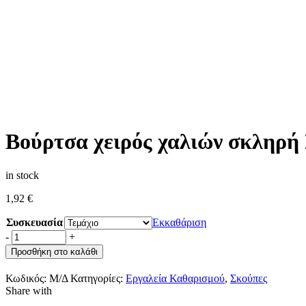
Βούρτσα χειρός χαλιών σκληρή
in stock
1,92
€
Συσκευασία
Εκκαθάριση
-
+
Προσθήκη στο καλάθι
Κωδικός:
Μ/Δ
Κατηγορίες:
Εργαλεία Καθαρισμού
,
Σκούπες
Share with