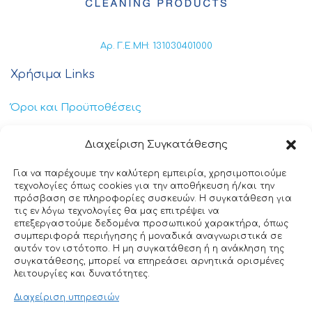
Αρ. Γ.Ε.ΜΗ: 131030401000
Χρήσιμα Links
Όροι και Προϋποθέσεις
Πολιτική Απορρήτου
Διαχείριση Συγκατάθεσης
Πολιτική Cookies
Για να παρέχουμε την καλύτερη εμπειρία, χρησιμοποιούμε
τεχνολογίες όπως cookies για την αποθήκευση ή/και την
Επικοινωνία
πρόσβαση σε πληροφορίες συσκευών. Η συγκατάθεση για
τις εν λόγω τεχνολογίες θα μας επιτρέψει να
επεξεργαστούμε δεδομένα προσωπικού χαρακτήρα, όπως
+30 211 404 0235
συμπεριφορά περιήγησης ή μοναδικά αναγνωριστικά σε
αυτόν τον ιστότοπο. Η μη συγκατάθεση ή η ανάκληση της
info@ttclean.gr
συγκατάθεσης, μπορεί να επηρεάσει αρνητικά ορισμένες
λειτουργίες και δυνατότητες.
Παπαγιαννοπούλου 214, 19400 – Κίτσι-Κορωπί
Διαχείριση υπηρεσιών