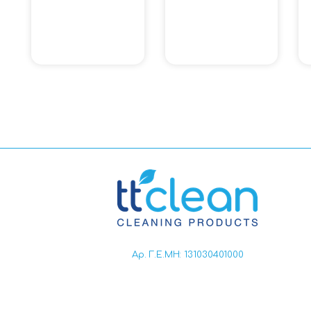
Αρ. Γ.Ε.ΜΗ: 131030401000