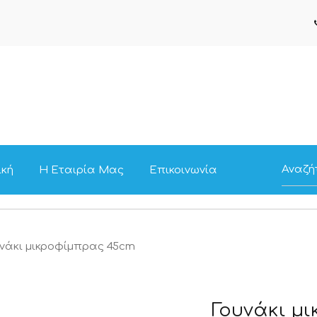
ική
Η Εταιρία Μας
Επικοινωνία
υνάκι μικροφίμπρας 45cm
Γουνάκι μ