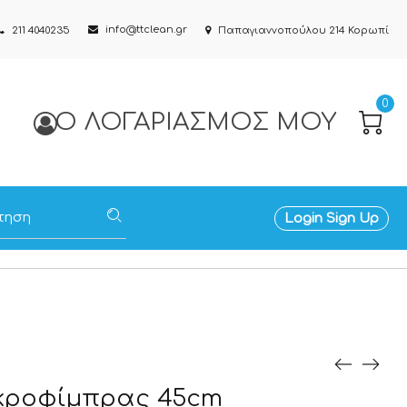
info@ttclean.gr
211 4040235
Παπαγιαννοπούλου 214 Κορωπί
0
Ο ΛΟΓΑΡΙΑΣΜΌΣ ΜΟΥ
Login
Sign Up
ικροφίμπρας 45cm