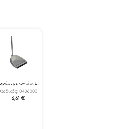
Φαράσι με κοντάρι Lobby Vileda
Κωδικός: 0408003
6,61
€