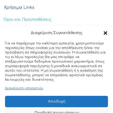
Χρήσιμα Links
Όροι και Προϋποθέσεις
Πολιτική Απορρήτου
Διαχείριση Συγκατάθεσης
Πολιτική Cookies
Για να παρέχουμε την καλύτερη εμπειρία, χρησιμοποιούμε
τεχνολογίες όπως cookies για την αποθήκευση ή/και την
Επικοινωνία
πρόσβαση σε πληροφορίες συσκευών. Η συγκατάθεση για
τις εν λόγω τεχνολογίες θα μας επιτρέψει να
επεξεργαστούμε δεδομένα προσωπικού χαρακτήρα, όπως
+30 211 404 0235
συμπεριφορά περιήγησης ή μοναδικά αναγνωριστικά σε
αυτόν τον ιστότοπο. Η μη συγκατάθεση ή η ανάκληση της
info@ttclean.gr
συγκατάθεσης, μπορεί να επηρεάσει αρνητικά ορισμένες
λειτουργίες και δυνατότητες.
Παπαγιαννοπούλου 214, 19400 – Κίτσι-Κορωπί
Διαχείριση υπηρεσιών
© 2025 TT Clean All rights reserved. Designed by
Αποδοχή
Nuntiusweb
Προβολή προτιμήσεων