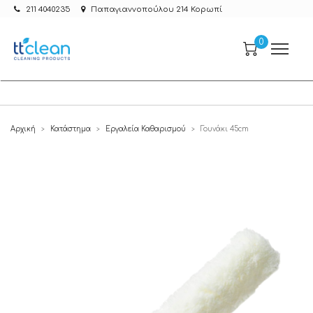
211 4040235
Παπαγιαννοπούλου 214 Κορωπί
0
Αρχική
Κατάστημα
Εργαλεία Καθαρισμού
Γουνάκι 45cm
>
>
>