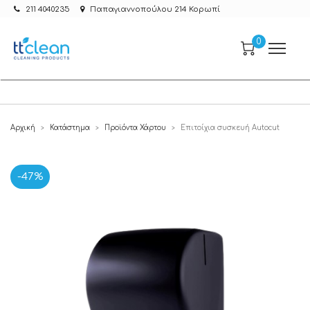
211 4040235
Παπαγιαννοπούλου 214 Κορωπί
0
Αρχική
Κατάστημα
Προϊόντα Χάρτου
Επιτοίχια συσκευή Autocut
>
>
>
-47%