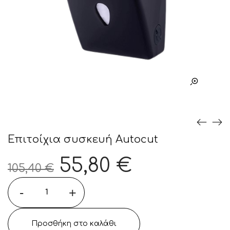
Επιτοίχια συσκευή Autocut
Original
Η
55,80
€
105,40
€
Τιμή
τρέχουσ
-
+
was:
τιμή
105,40 €.
είναι:
Προσθήκη στο καλάθι