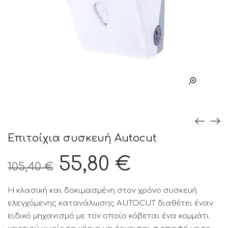
Επιτοίχια συσκευή Autocut
Original
Η
55,80
€
105,40
€
Τιμή
τρέχουσ
Η κλασική και δοκιμασμένη στον χρόνο συσκευή
was:
τιμή
ελεγχόμενης κατανάλωσης AUTOCUT διαθέτει έναν
105,40 €.
είναι:
ειδικό μηχανισμό με τον οποίο κόβεται ένα κομμάτι