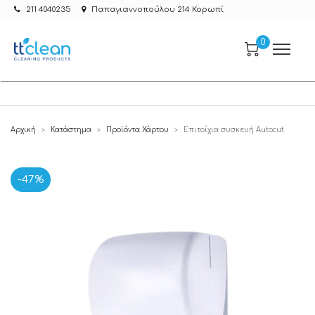
211 4040235
Παπαγιαννοπούλου 214 Κορωπί
0
Αρχική
Κατάστημα
Προϊόντα Χάρτου
Επιτοίχια συσκευή Autocut
>
>
>
-47%