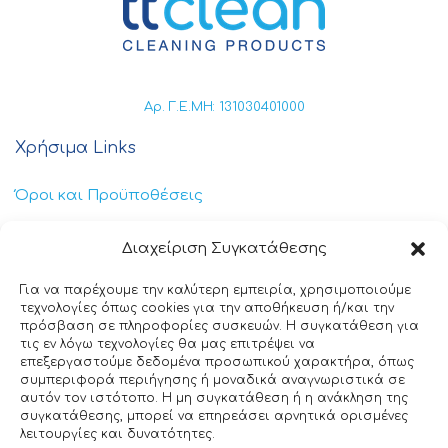
Αρ. Γ.Ε.ΜΗ: 131030401000
Χρήσιμα Links
Όροι και Προϋποθέσεις
Πολιτική Απορρήτου
Διαχείριση Συγκατάθεσης
Πολιτική Cookies
Για να παρέχουμε την καλύτερη εμπειρία, χρησιμοποιούμε
τεχνολογίες όπως cookies για την αποθήκευση ή/και την
Επικοινωνία
πρόσβαση σε πληροφορίες συσκευών. Η συγκατάθεση για
τις εν λόγω τεχνολογίες θα μας επιτρέψει να
επεξεργαστούμε δεδομένα προσωπικού χαρακτήρα, όπως
+30 211 404 0235
συμπεριφορά περιήγησης ή μοναδικά αναγνωριστικά σε
αυτόν τον ιστότοπο. Η μη συγκατάθεση ή η ανάκληση της
info@ttclean.gr
συγκατάθεσης, μπορεί να επηρεάσει αρνητικά ορισμένες
λειτουργίες και δυνατότητες.