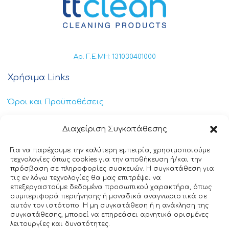
Αρ. Γ.Ε.ΜΗ: 131030401000
Χρήσιμα Links
Όροι και Προϋποθέσεις
Πολιτική Απορρήτου
Διαχείριση Συγκατάθεσης
Πολιτική Cookies
Για να παρέχουμε την καλύτερη εμπειρία, χρησιμοποιούμε
τεχνολογίες όπως cookies για την αποθήκευση ή/και την
Επικοινωνία
πρόσβαση σε πληροφορίες συσκευών. Η συγκατάθεση για
τις εν λόγω τεχνολογίες θα μας επιτρέψει να
επεξεργαστούμε δεδομένα προσωπικού χαρακτήρα, όπως
+30 211 404 0235
συμπεριφορά περιήγησης ή μοναδικά αναγνωριστικά σε
αυτόν τον ιστότοπο. Η μη συγκατάθεση ή η ανάκληση της
info@ttclean.gr
συγκατάθεσης, μπορεί να επηρεάσει αρνητικά ορισμένες
λειτουργίες και δυνατότητες.