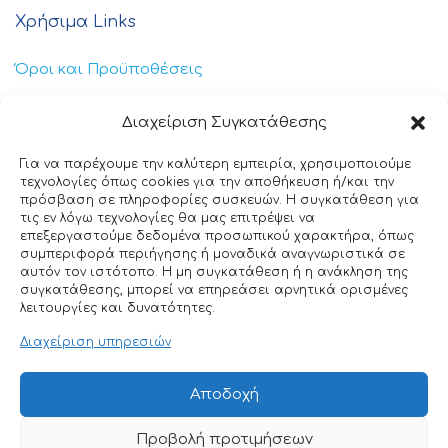
Χρήσιμα Links
Όροι και Προϋποθέσεις
Πολιτική Απορρήτου
Διαχείριση Συγκατάθεσης
Πολιτική Cookies
Για να παρέχουμε την καλύτερη εμπειρία, χρησιμοποιούμε
τεχνολογίες όπως cookies για την αποθήκευση ή/και την
Επικοινωνία
πρόσβαση σε πληροφορίες συσκευών. Η συγκατάθεση για
τις εν λόγω τεχνολογίες θα μας επιτρέψει να
επεξεργαστούμε δεδομένα προσωπικού χαρακτήρα, όπως
+30 211 404 0235
συμπεριφορά περιήγησης ή μοναδικά αναγνωριστικά σε
αυτόν τον ιστότοπο. Η μη συγκατάθεση ή η ανάκληση της
info@ttclean.gr
συγκατάθεσης, μπορεί να επηρεάσει αρνητικά ορισμένες
λειτουργίες και δυνατότητες.
Παπαγιαννοπούλου 214, 19400 – Κίτσι-Κορωπί
Διαχείριση υπηρεσιών
© 2025 TT Clean All rights reserved. Designed by
Αποδοχή
Nuntiusweb
Προβολή προτιμήσεων