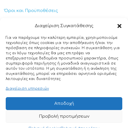
Όροι και Προϋποθέσεις
Πολιτική Απορρήτου
Διαχείριση Συγκατάθεσης
Πολιτική Cookies
Για να παρέχουμε την καλύτερη εμπειρία, χρησιμοποιούμε
τεχνολογίες όπως cookies για την αποθήκευση ή/και την
Επικοινωνία
πρόσβαση σε πληροφορίες συσκευών. Η συγκατάθεση για
τις εν λόγω τεχνολογίες θα μας επιτρέψει να
επεξεργαστούμε δεδομένα προσωπικού χαρακτήρα, όπως
+30 211 404 0235
συμπεριφορά περιήγησης ή μοναδικά αναγνωριστικά σε
αυτόν τον ιστότοπο. Η μη συγκατάθεση ή η ανάκληση της
info@ttclean.gr
συγκατάθεσης, μπορεί να επηρεάσει αρνητικά ορισμένες
λειτουργίες και δυνατότητες.
Παπαγιαννοπούλου 214, 19400 – Κίτσι-Κορωπί
Διαχείριση υπηρεσιών
© 2025 TT Clean All rights reserved. Designed by
Αποδοχή
Nuntiusweb
Προβολή προτιμήσεων
0