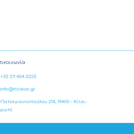
πικοινωνία
+30 211 404 0235
info@ttclean.gr
Παπαγιαννοπούλου 214, 19400 – Κίτσι-
ορωπί