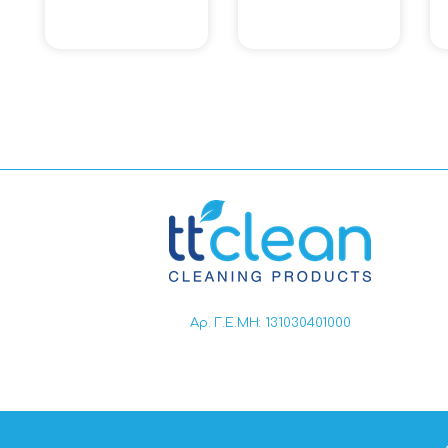
Αρ. Γ.Ε.ΜΗ: 131030401000