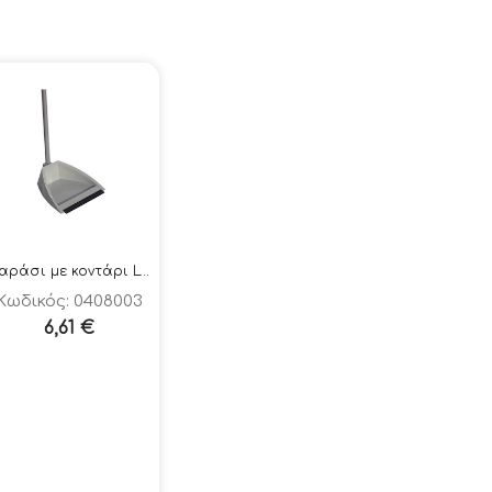
Φαράσι με κοντάρι Lobby Vileda
Κωδικός: 0408003
6,61
€