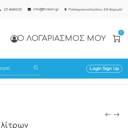
info@ttclean.gr
211 4040235
Παπαγιαννοπούλου 214 Κορωπί
0
Ο ΛΟΓΑΡΙΑΣΜΌΣ ΜΟΥ
Login
Sign Up
 λίτρων