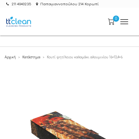
211 4040235
Παπαγιαννοπούλου 214 Κορωπί
0
Αρχική
Κατάστημα
Κουτί ψητ/λειου καλαμάκι αλουμινίου 16×13,4×6
>
>