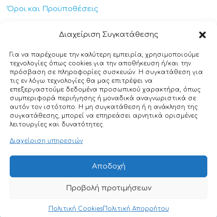
Όροι και Προϋποθέσεις
Πολιτική Απορρήτου
Διαχείριση Συγκατάθεσης
Πολιτική Cookies
Για να παρέχουμε την καλύτερη εμπειρία, χρησιμοποιούμε
τεχνολογίες όπως cookies για την αποθήκευση ή/και την
Επικοινωνία
πρόσβαση σε πληροφορίες συσκευών. Η συγκατάθεση για
τις εν λόγω τεχνολογίες θα μας επιτρέψει να
επεξεργαστούμε δεδομένα προσωπικού χαρακτήρα, όπως
+30 211 404 0235
συμπεριφορά περιήγησης ή μοναδικά αναγνωριστικά σε
αυτόν τον ιστότοπο. Η μη συγκατάθεση ή η ανάκληση της
info@ttclean.gr
συγκατάθεσης, μπορεί να επηρεάσει αρνητικά ορισμένες
λειτουργίες και δυνατότητες.
Παπαγιαννοπούλου 214, 19400 – Κίτσι-Κορωπί
Διαχείριση υπηρεσιών
© 2025 TT Clean All rights reserved. Designed by
Αποδοχή
Nuntiusweb
Προβολή προτιμήσεων
0
Πολιτική Cookies
Πολιτική Απορρήτου