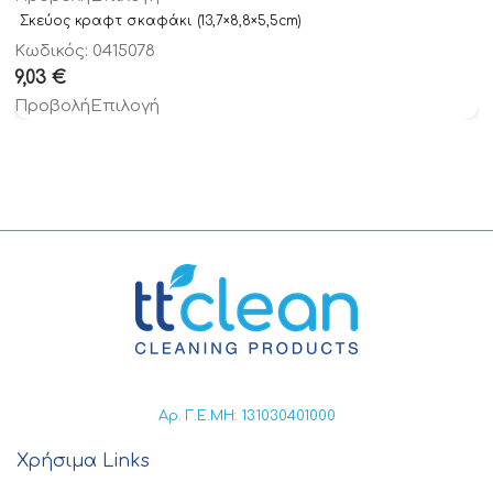
Σκεύος κραφτ σκαφάκι (13,7×8,8×5,5cm)
Κωδικός: 0415078
9,03
€
Προβολή
Επιλογή
Αρ. Γ.Ε.ΜΗ: 131030401000
Χρήσιμα Links