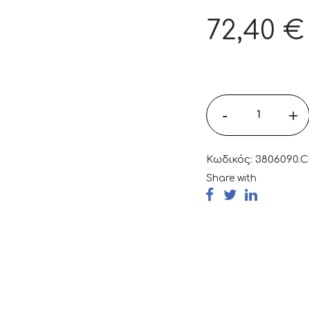
72,40
€
-
+
Κωδικός:
3806090.
Share with