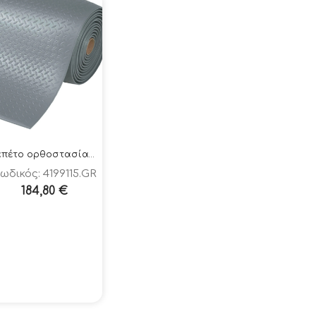
Ταπέτο ορθοστασίας 419-DIAMOND SOFT TRED ΓΚΡΙ 91x150cm
ωδικός: 4199115.GR
184,80
€