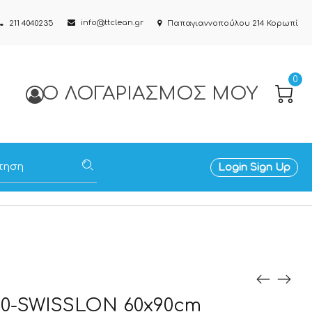
info@ttclean.gr
211 4040235
Παπαγιαννοπούλου 214 Κορωπί
0
Ο ΛΟΓΑΡΙΑΣΜΌΣ ΜΟΥ
Login
Sign Up
0-SWISSLON 60x90cm