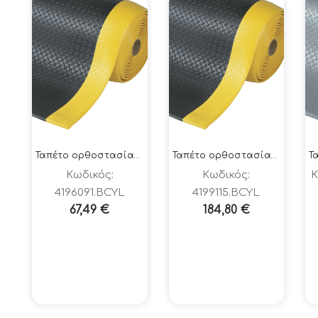
Ταπέτο ορθοστασίας 419-DIAMOND SOFT TRED ΜΑΥΡΟ-ΚΙΤΡΙΝΟ 60x91cm
Ταπέτο ορθοστασίας 419-DIAMOND SOFT TRED ΜΑΥΡΟ-ΚΙΤΡΙΝΟ 91x150cm
Κωδικός:
Κωδικός:
Κ
4196091.BCYL
4199115.BCYL
67,49
€
184,80
€