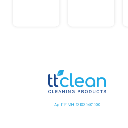
Αρ. Γ.Ε.ΜΗ: 131030401000