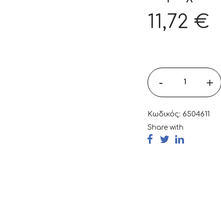
11,72
€
-
+
Κωδικός:
6504611
Share with