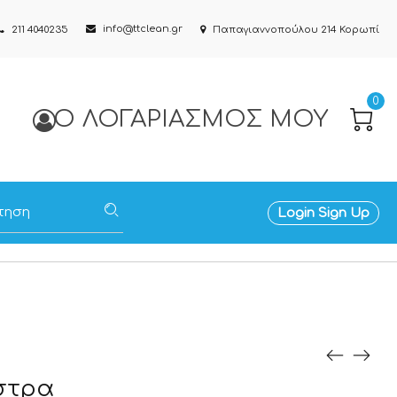
info@ttclean.gr
211 4040235
Παπαγιαννοπούλου 214 Κορωπί
0
Ο ΛΟΓΑΡΙΑΣΜΌΣ ΜΟΥ
Login
Sign Up
στρα