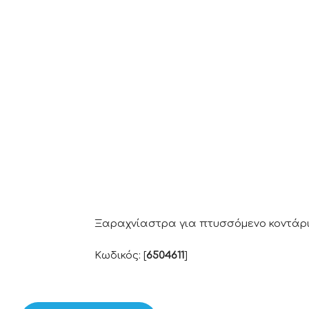
Ξαραχνίαστρα για πτυσσόμενο κοντάρι
Κωδικός: [
6504611
]