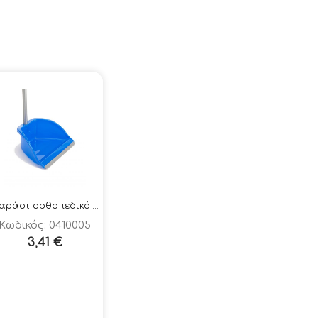
Φαράσι ορθοπεδικό με κοντάρι ΣΧ 805
Κωδικός: 0410005
3,41
€