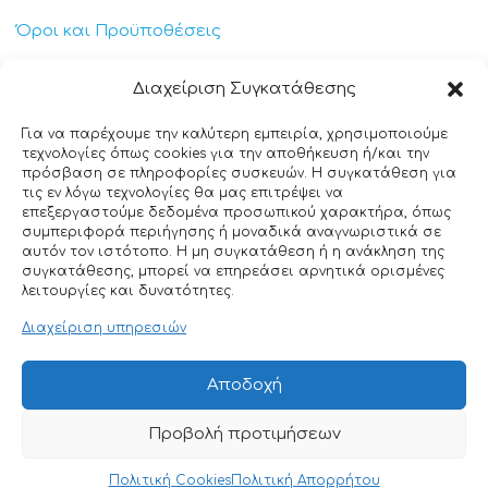
Όροι και Προϋποθέσεις
Πολιτική Απορρήτου
Διαχείριση Συγκατάθεσης
Πολιτική Cookies
Για να παρέχουμε την καλύτερη εμπειρία, χρησιμοποιούμε
τεχνολογίες όπως cookies για την αποθήκευση ή/και την
Επικοινωνία
πρόσβαση σε πληροφορίες συσκευών. Η συγκατάθεση για
τις εν λόγω τεχνολογίες θα μας επιτρέψει να
επεξεργαστούμε δεδομένα προσωπικού χαρακτήρα, όπως
+30 211 404 0235
συμπεριφορά περιήγησης ή μοναδικά αναγνωριστικά σε
αυτόν τον ιστότοπο. Η μη συγκατάθεση ή η ανάκληση της
info@ttclean.gr
συγκατάθεσης, μπορεί να επηρεάσει αρνητικά ορισμένες
λειτουργίες και δυνατότητες.
Παπαγιαννοπούλου 214, 19400 – Κίτσι-Κορωπί
Διαχείριση υπηρεσιών
© 2025 TT Clean All rights reserved. Designed by
Αποδοχή
Nuntiusweb
Προβολή προτιμήσεων
0
Πολιτική Cookies
Πολιτική Απορρήτου