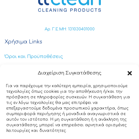
Αρ. Γ.Ε.ΜΗ: 131030401000
Χρήσιμα Links
Όροι και Προϋποθέσεις
Πολιτική Απορρήτου
Διαχείριση Συγκατάθεσης
Πολιτική Cookies
Για να παρέχουμε την καλύτερη εμπειρία, χρησιμοποιούμε
τεχνολογίες όπως cookies για την αποθήκευση ή/και την
Επικοινωνία
πρόσβαση σε πληροφορίες συσκευών. Η συγκατάθεση για
τις εν λόγω τεχνολογίες θα μας επιτρέψει να
επεξεργαστούμε δεδομένα προσωπικού χαρακτήρα, όπως
+30 211 404 0235
συμπεριφορά περιήγησης ή μοναδικά αναγνωριστικά σε
αυτόν τον ιστότοπο. Η μη συγκατάθεση ή η ανάκληση της
info@ttclean.gr
συγκατάθεσης, μπορεί να επηρεάσει αρνητικά ορισμένες
λειτουργίες και δυνατότητες.
Παπαγιαννοπούλου 214, 19400 – Κίτσι-Κορωπί