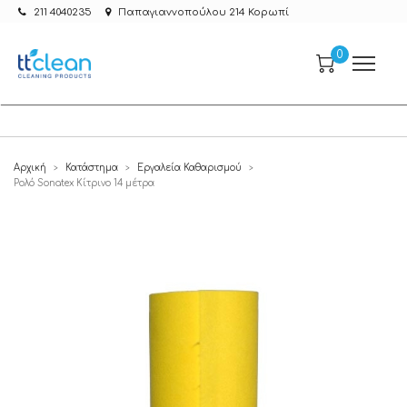
211 4040235
Παπαγιαννοπούλου 214 Κορωπί
0
Αρχική
Κατάστημα
Εργαλεία Καθαρισμού
>
>
>
Ρολό Sonatex Κίτρινο 14 μέτρα