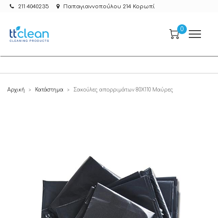
211 4040235
Παπαγιαννοπούλου 214 Κορωπί
0
Αρχική
Κατάστημα
Σακούλες απορριμάτων 80X110 Μαύρες
>
>