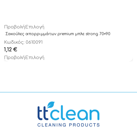
Προβολή
Επιλογή
Σακούλες απορριμμάτων premium μπλε strong 70×90
Κωδικός: 0610091
1,12
€
Προβολή
Επιλογή