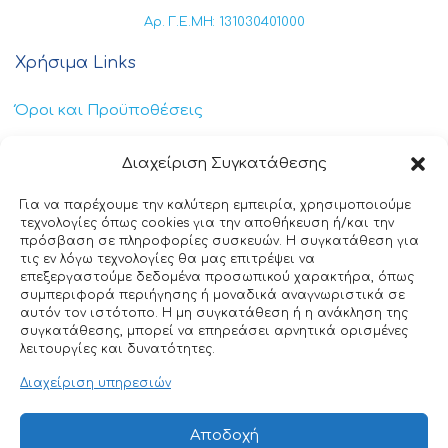
Αρ. Γ.Ε.ΜΗ: 131030401000
Χρήσιμα Links
Όροι και Προϋποθέσεις
Πολιτική Απορρήτου
Διαχείριση Συγκατάθεσης
Πολιτική Cookies
Για να παρέχουμε την καλύτερη εμπειρία, χρησιμοποιούμε
τεχνολογίες όπως cookies για την αποθήκευση ή/και την
Επικοινωνία
πρόσβαση σε πληροφορίες συσκευών. Η συγκατάθεση για
τις εν λόγω τεχνολογίες θα μας επιτρέψει να
επεξεργαστούμε δεδομένα προσωπικού χαρακτήρα, όπως
+30 211 404 0235
συμπεριφορά περιήγησης ή μοναδικά αναγνωριστικά σε
αυτόν τον ιστότοπο. Η μη συγκατάθεση ή η ανάκληση της
info@ttclean.gr
συγκατάθεσης, μπορεί να επηρεάσει αρνητικά ορισμένες
λειτουργίες και δυνατότητες.
Παπαγιαννοπούλου 214, 19400 – Κίτσι-Κορωπί
Διαχείριση υπηρεσιών
© 2025 TT Clean All rights reserved. Designed by
Αποδοχή