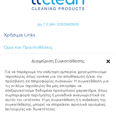
Αρ. Γ.Ε.ΜΗ: 131030401000
Χρήσιμα Links
Όροι και Προϋποθέσεις
Πολιτική Απορρήτου
Διαχείριση Συγκατάθεσης
Πολιτική Cookies
Για να παρέχουμε την καλύτερη εμπειρία, χρησιμοποιούμε
τεχνολογίες όπως cookies για την αποθήκευση ή/και την
Επικοινωνία
πρόσβαση σε πληροφορίες συσκευών. Η συγκατάθεση για
τις εν λόγω τεχνολογίες θα μας επιτρέψει να
επεξεργαστούμε δεδομένα προσωπικού χαρακτήρα, όπως
+30 211 404 0235
συμπεριφορά περιήγησης ή μοναδικά αναγνωριστικά σε
αυτόν τον ιστότοπο. Η μη συγκατάθεση ή η ανάκληση της
info@ttclean.gr
συγκατάθεσης, μπορεί να επηρεάσει αρνητικά ορισμένες
λειτουργίες και δυνατότητες.
Παπαγιαννοπούλου 214, 19400 – Κίτσι-Κορωπί