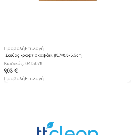
Προβολή
Επιλογή
Σκεύος κραφτ σκαφάκι (13,7×8,8×5,5cm)
Κωδικός: 0415078
9,03
€
Προβολή
Επιλογή