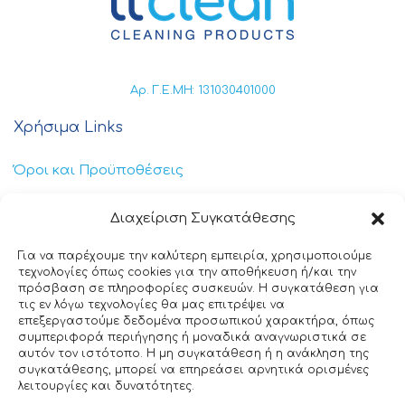
Αρ. Γ.Ε.ΜΗ: 131030401000
Χρήσιμα Links
Όροι και Προϋποθέσεις
Πολιτική Απορρήτου
Διαχείριση Συγκατάθεσης
Πολιτική Cookies
Για να παρέχουμε την καλύτερη εμπειρία, χρησιμοποιούμε
τεχνολογίες όπως cookies για την αποθήκευση ή/και την
Επικοινωνία
πρόσβαση σε πληροφορίες συσκευών. Η συγκατάθεση για
τις εν λόγω τεχνολογίες θα μας επιτρέψει να
επεξεργαστούμε δεδομένα προσωπικού χαρακτήρα, όπως
+30 211 404 0235
συμπεριφορά περιήγησης ή μοναδικά αναγνωριστικά σε
αυτόν τον ιστότοπο. Η μη συγκατάθεση ή η ανάκληση της
info@ttclean.gr
συγκατάθεσης, μπορεί να επηρεάσει αρνητικά ορισμένες
λειτουργίες και δυνατότητες.
Παπαγιαννοπούλου 214, 19400 – Κίτσι-Κορωπί