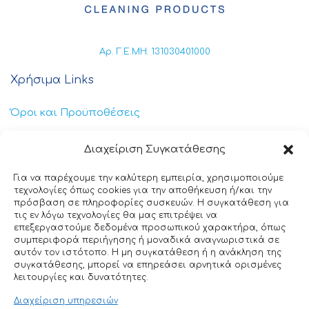
Αρ. Γ.Ε.ΜΗ: 131030401000
Χρήσιμα Links
Όροι και Προϋποθέσεις
Πολιτική Απορρήτου
Διαχείριση Συγκατάθεσης
Πολιτική Cookies
Για να παρέχουμε την καλύτερη εμπειρία, χρησιμοποιούμε
τεχνολογίες όπως cookies για την αποθήκευση ή/και την
Επικοινωνία
πρόσβαση σε πληροφορίες συσκευών. Η συγκατάθεση για
τις εν λόγω τεχνολογίες θα μας επιτρέψει να
επεξεργαστούμε δεδομένα προσωπικού χαρακτήρα, όπως
+30 211 404 0235
συμπεριφορά περιήγησης ή μοναδικά αναγνωριστικά σε
αυτόν τον ιστότοπο. Η μη συγκατάθεση ή η ανάκληση της
info@ttclean.gr
συγκατάθεσης, μπορεί να επηρεάσει αρνητικά ορισμένες
λειτουργίες και δυνατότητες.
Παπαγιαννοπούλου 214, 19400 – Κίτσι-Κορωπί
Διαχείριση υπηρεσιών