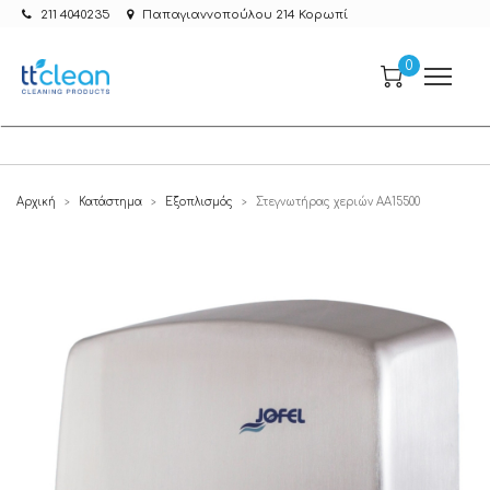
211 4040235
Παπαγιαννοπούλου 214 Κορωπί
0
Αρχική
Κατάστημα
Εξοπλισμός
Στεγνωτήρας χεριών AA15500
>
>
>