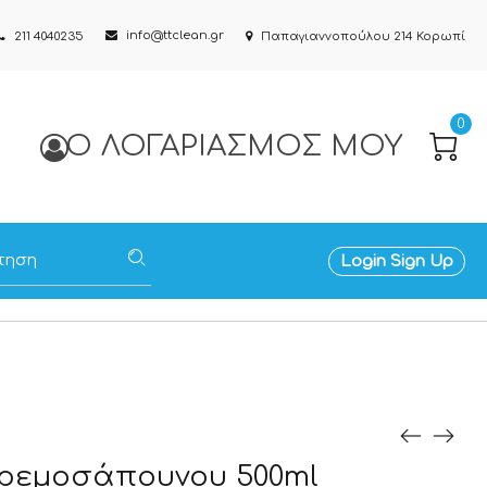
info@ttclean.gr
211 4040235
Παπαγιαννοπούλου 214 Κορωπί
0
Ο ΛΟΓΑΡΙΑΣΜΌΣ ΜΟΥ
Login
Sign Up
ρεμοσάπουνου 500ml