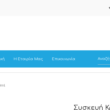
ική
Η Εταιρία Μας
Επικοινωνία
0ml
Συσκευή Κ