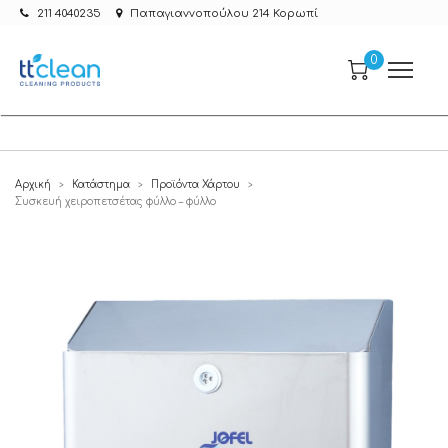
211 4040235
Παπαγιαννοπούλου 214 Κορωπί
0
Αρχική
Κατάστημα
Προϊόντα Χάρτου
>
>
>
Συσκευή χειροπετσέτας φύλλο – φύλλο