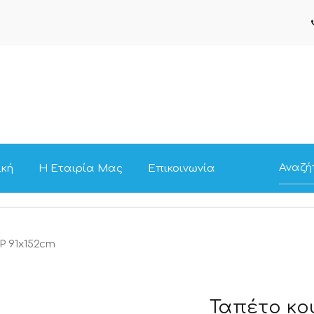
ική
Η Εταιρία Μας
Επικοινωνία
P 91x152cm
Ταπέτο κο