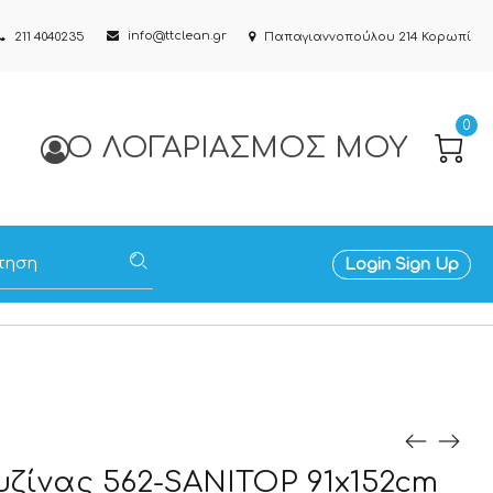
info@ttclean.gr
211 4040235
Παπαγιαννοπούλου 214 Κορωπί
0
Ο ΛΟΓΑΡΙΑΣΜΌΣ ΜΟΥ
Login
Sign Up
υζίνας 562-SANITOP 91x152cm