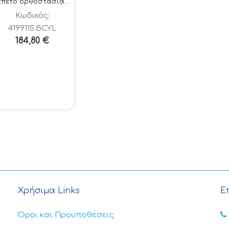
Ταπέτο ορθοστασίας 419-DIAMOND SOFT TRED ΜΑΥΡΟ-ΚΙΤΡΙΝΟ 91x150cm
Κωδικός:
4199115.BCYL
184,80
€
Χρήσιμα Links
Ε
Όροι και Προϋποθέσεις