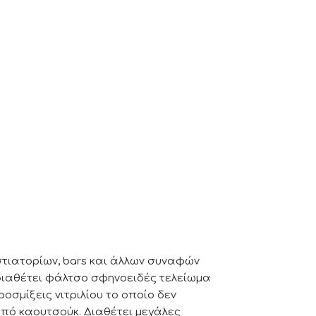
στιατορίων, bars και άλλων συναφών
 διαθέτει φάλτσο σφηνοειδές τελείωμα
σμίξεις νιτριλίου το οποίο δεν
από καουτσούκ. Διαθέτει μεγάλες