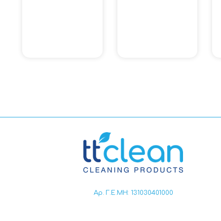
Αρ. Γ.Ε.ΜΗ: 131030401000