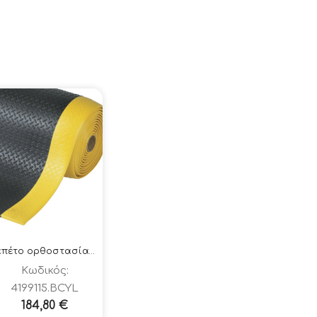
Ταπέτο ορθοστασίας 419-DIAMOND SOFT TRED ΜΑΥΡΟ-ΚΙΤΡΙΝΟ 91x150cm
Κωδικός:
4199115.BCYL
184,80
€