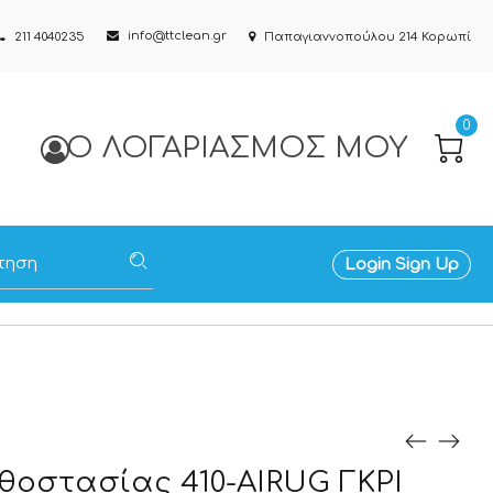
info@ttclean.gr
211 4040235
Παπαγιαννοπούλου 214 Κορωπί
0
Ο ΛΟΓΑΡΙΑΣΜΌΣ ΜΟΥ
Login
Sign Up
θοστασίας 410-AIRUG ΓΚΡΙ