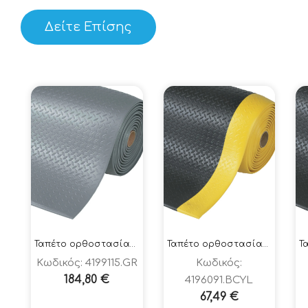
Δείτε Επίσης
Ταπέτο ορθοστασίας 419-DIAMOND SOFT TRED ΓΚΡΙ 91x150cm
Ταπέτο ορθοστασίας 419-DIAMOND SOFT TRED ΜΑΥΡΟ-ΚΙΤΡΙΝΟ 60x91cm
Κωδικός: 4199115.GR
Κωδικός:
184,80
€
4196091.BCYL
67,49
€