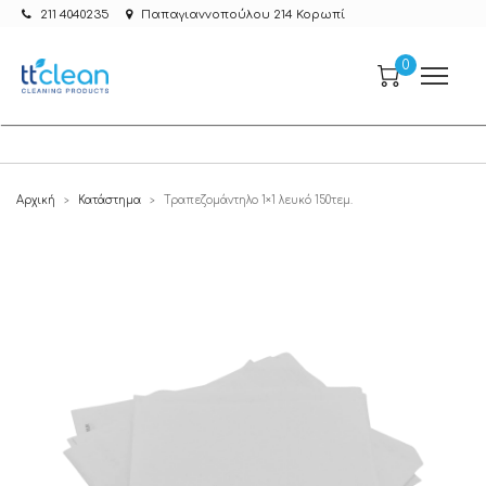
211 4040235
Παπαγιαννοπούλου 214 Κορωπί
0
Αρχική
Κατάστημα
Τραπεζομάντηλο 1×1 λευκό 150τεμ.
>
>