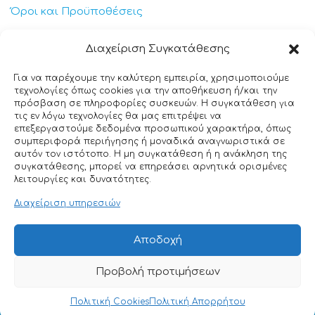
Όροι και Προϋποθέσεις
Πολιτική Απορρήτου
Διαχείριση Συγκατάθεσης
Πολιτική Cookies
Για να παρέχουμε την καλύτερη εμπειρία, χρησιμοποιούμε
τεχνολογίες όπως cookies για την αποθήκευση ή/και την
Επικοινωνία
πρόσβαση σε πληροφορίες συσκευών. Η συγκατάθεση για
τις εν λόγω τεχνολογίες θα μας επιτρέψει να
επεξεργαστούμε δεδομένα προσωπικού χαρακτήρα, όπως
+30 211 404 0235
συμπεριφορά περιήγησης ή μοναδικά αναγνωριστικά σε
αυτόν τον ιστότοπο. Η μη συγκατάθεση ή η ανάκληση της
info@ttclean.gr
συγκατάθεσης, μπορεί να επηρεάσει αρνητικά ορισμένες
λειτουργίες και δυνατότητες.
Παπαγιαννοπούλου 214, 19400 – Κίτσι-Κορωπί
Διαχείριση υπηρεσιών
© 2025 TT Clean All rights reserved. Designed by
Αποδοχή
Nuntiusweb
Προβολή προτιμήσεων
0
Πολιτική Cookies
Πολιτική Απορρήτου