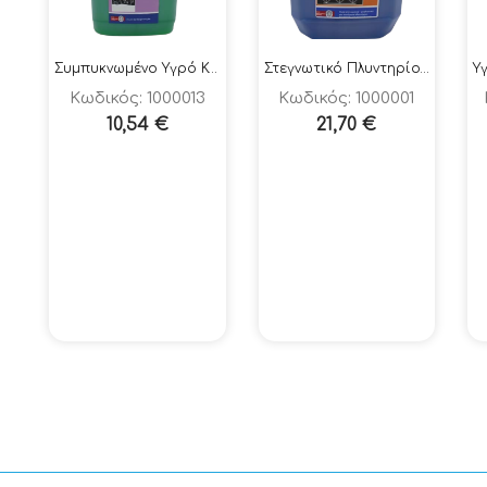
Συμπυκνωμένο Υγρό Καθαριστικό Πιάτων – Τ&Τ Sapona 2 5Lt
Στεγνωτικό Πλυντηρίου Πιάτων – T&T Plate Dry 5Lt
Κωδικός: 1000013
Κωδικός: 1000001
10,54
€
21,70
€