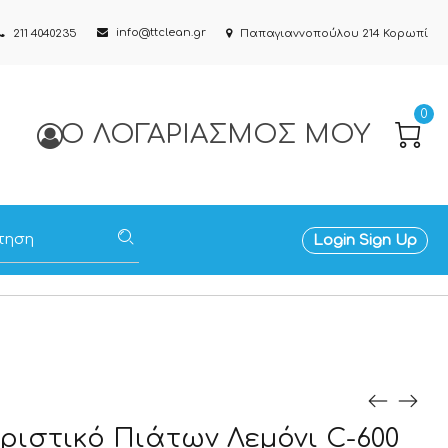
info@ttclean.gr
211 4040235
Παπαγιαννοπούλου 214 Κορωπί
0
Ο ΛΟΓΑΡΙΑΣΜΌΣ ΜΟΥ
Login
Sign Up
ριστικό Πιάτων Λεμόνι C-600