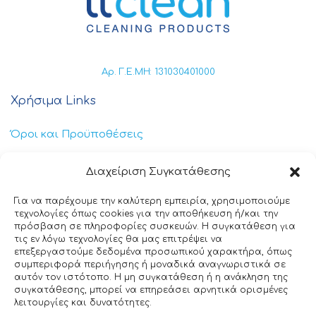
Αρ. Γ.Ε.ΜΗ: 131030401000
Χρήσιμα Links
Όροι και Προϋποθέσεις
Πολιτική Απορρήτου
Διαχείριση Συγκατάθεσης
Πολιτική Cookies
Για να παρέχουμε την καλύτερη εμπειρία, χρησιμοποιούμε
τεχνολογίες όπως cookies για την αποθήκευση ή/και την
Επικοινωνία
πρόσβαση σε πληροφορίες συσκευών. Η συγκατάθεση για
τις εν λόγω τεχνολογίες θα μας επιτρέψει να
επεξεργαστούμε δεδομένα προσωπικού χαρακτήρα, όπως
+30 211 404 0235
συμπεριφορά περιήγησης ή μοναδικά αναγνωριστικά σε
αυτόν τον ιστότοπο. Η μη συγκατάθεση ή η ανάκληση της
info@ttclean.gr
συγκατάθεσης, μπορεί να επηρεάσει αρνητικά ορισμένες
λειτουργίες και δυνατότητες.
Παπαγιαννοπούλου 214, 19400 – Κίτσι-Κορωπί