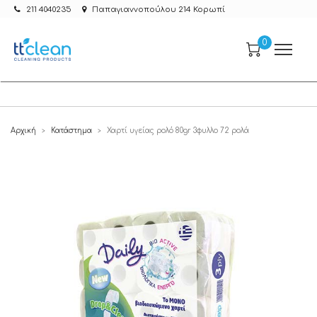
211 4040235
Παπαγιαννοπούλου 214 Κορωπί
0
Αρχική
Κατάστημα
Χαρτί υγείας ρολό 80gr 3φυλλο 72 ρολά
>
>