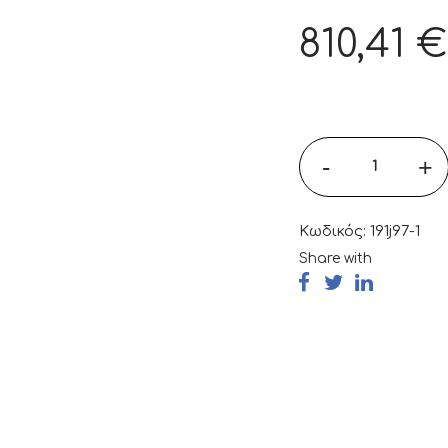
810,41
€
-
+
Κωδικός:
191j97-1
Share with