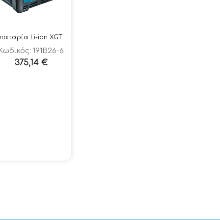
Μπαταρία Li-ion XGT® 40Vmax/4.0Ah
Κωδικός: 191B26-6
375,14
€