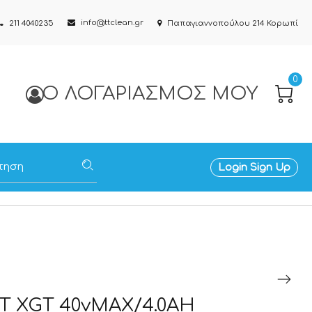
info@ttclean.gr
211 4040235
Παπαγιαννοπούλου 214 Κορωπί
0
Ο ΛΟΓΑΡΙΑΣΜΌΣ ΜΟΥ
Login
Sign Up
IT XGT 40vMAX/4.0AH