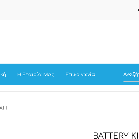
ική
Η Εταιρία Μας
Επικοινωνία
0AH
BATTERY K