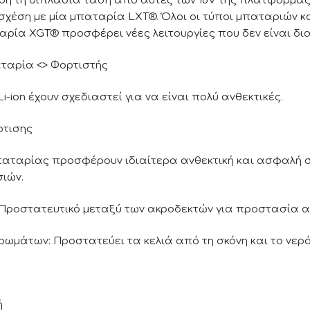
δή τη διπλάσια τάση από αυτές των 18V της πλατφόρμας
 σχέση με μία μπαταρία LXT®. Όλοι οι τύποι μπαταριών κ
αρία XGT® προσφέρει νέες λειτουργίες που δεν είναι δι
αταρία <> Φορτιστής
-ion έχουν σχεδιαστεί για να είναι πολύ ανθεκτικές.
ρτισης
παταρίας προσφέρουν ιδιαίτερα ανθεκτική και ασφαλή σ
ιών.
ροστατευτικό μεταξύ των ακροδεκτών για προστασία απ
ωμάτων: Προστατεύει τα κελιά από τη σκόνη και το νερό
ή