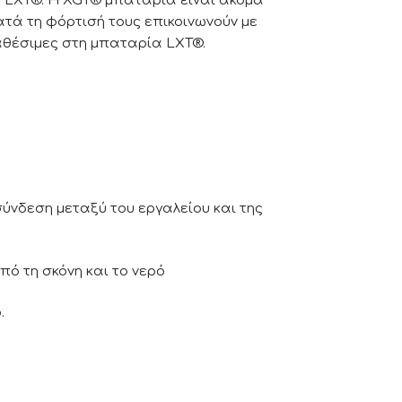
 LXT®. Η XGT® μπαταρία είναι ακόμα
ατά τη φόρτισή τους επικοινωνούν με
αθέσιμες στη μπαταρία LXT®.
ύνδεση μεταξύ του εργαλείου και της
ό τη σκόνη και το νερό
.