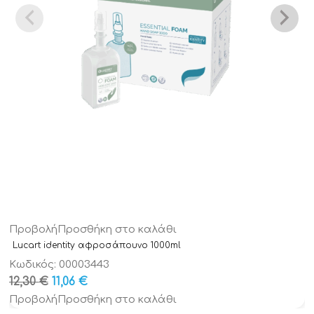
Προβολή
Προσθήκη στο καλάθι
Lucart identity αφροσάπουνο 1000ml
Κωδικός: 00003443
Original
Η
12,30
€
11,06
€
Τιμή
τρέχουσα
Προβολή
Προσθήκη στο καλάθι
was:
τιμή