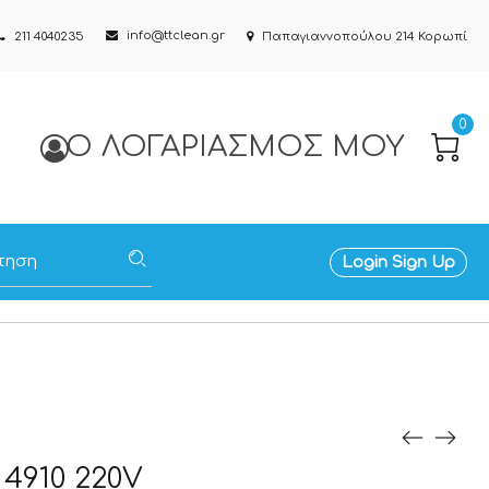
info@ttclean.gr
211 4040235
Παπαγιαννοπούλου 214 Κορωπί
0
Ο ΛΟΓΑΡΙΑΣΜΌΣ ΜΟΥ
Login
Sign Up
4910 220V