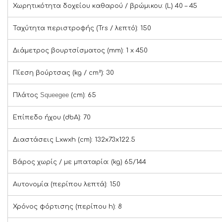
Χωρητικότητα δοχείου καθαρού / βρώμικου: (L) 40 – 45
Ταχύτητα περιστροφής (Trs / λεπτό): 150
Διάμετρος βουρτσίσματος (mm): 1 x 450
Πίεση βούρτσας (kg / cm²): 30
Squeegee
Πλάτος
(cm): 65
Επίπεδο ήχου (dbA): 70
Διαστάσεις Lxwxh (cm): 132x73x122.5
Βάρος χωρίς / με μπαταρία: (kg) 65/144
Αυτονομία (περίπου λεπτά): 150
Χρόνος φόρτισης (περίπου h): 8