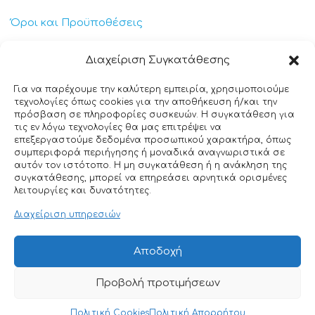
Όροι και Προϋποθέσεις
Πολιτική Απορρήτου
Διαχείριση Συγκατάθεσης
Πολιτική Cookies
Για να παρέχουμε την καλύτερη εμπειρία, χρησιμοποιούμε
τεχνολογίες όπως cookies για την αποθήκευση ή/και την
Επικοινωνία
πρόσβαση σε πληροφορίες συσκευών. Η συγκατάθεση για
τις εν λόγω τεχνολογίες θα μας επιτρέψει να
επεξεργαστούμε δεδομένα προσωπικού χαρακτήρα, όπως
+30 211 404 0235
συμπεριφορά περιήγησης ή μοναδικά αναγνωριστικά σε
αυτόν τον ιστότοπο. Η μη συγκατάθεση ή η ανάκληση της
info@ttclean.gr
συγκατάθεσης, μπορεί να επηρεάσει αρνητικά ορισμένες
λειτουργίες και δυνατότητες.
Παπαγιαννοπούλου 214, 19400 – Κίτσι-Κορωπί
Διαχείριση υπηρεσιών
© 2025 TT Clean All rights reserved. Designed by
Αποδοχή
Nuntiusweb
Προβολή προτιμήσεων
0
Πολιτική Cookies
Πολιτική Απορρήτου