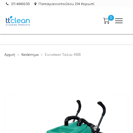
211 4040235
Παπαγιαννοπούλου 214 Κορωπί
0
Αρχική
Κατάστημα
Eurosteam TooLav 450B
>
>