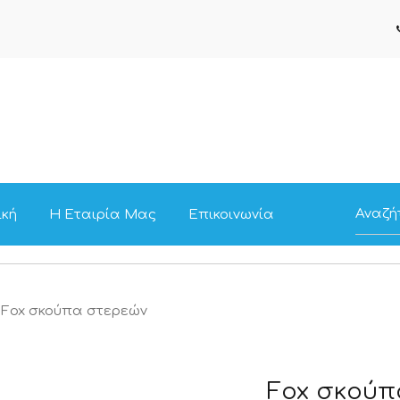
ική
Η Εταιρία Μας
Επικοινωνία
Fox σκούπα στερεών
Fox σκούπ