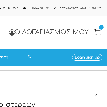
info@ttclean.gr
211 4040235
Παπαγιαννοπούλου 214 Κορωπί
0
Ο ΛΟΓΑΡΙΑΣΜΌΣ ΜΟΥ
Login
Sign Up
α στερεών