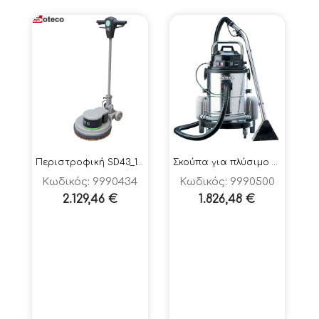
Περιστροφική SD43_1000W
Σκούπα για πλύσιμο χαλιών, μοκετών, πατωμάτων
Κωδικός: 9990434
Κωδικός: 9990500
2.129,46
€
1.826,48
€