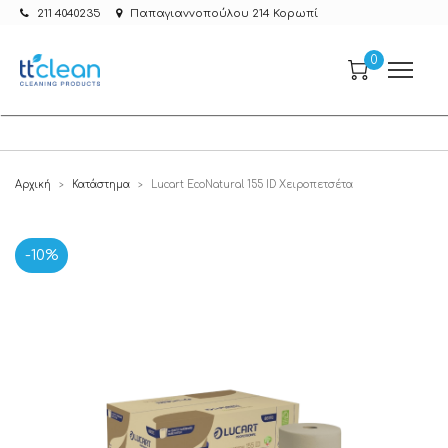
211 4040235
Παπαγιαννοπούλου 214 Κορωπί
0
Αρχική
Κατάστημα
Lucart EcoNatural 155 ID Χειροπετσέτα
>
>
-10%