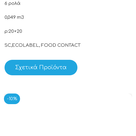
6 ρολά
0,049 m3
p:20+20
SC,ECOLABEL, FOOD CONTACT
Σχετικά Προϊόντα
-10%