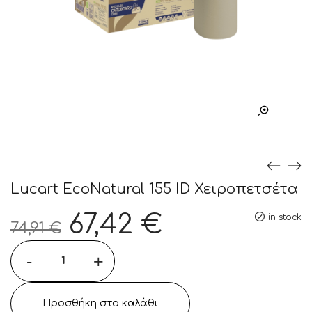
Lucart EcoNatural 155 ID Χειροπετσέτα
Original
Η
67,42
€
in stock
74,91
€
Τιμή
τρέχουσα
-
+
was:
τιμή
74,91 €.
είναι:
Προσθήκη στο καλάθι