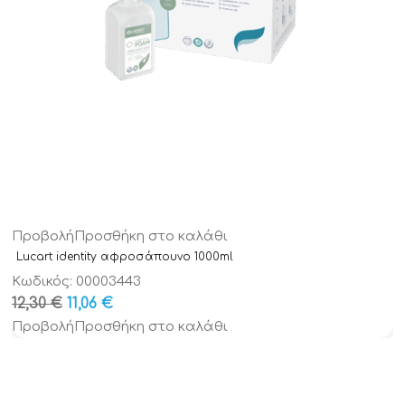
Προβολή
Προσθήκη στο καλάθι
Lucart identity αφροσάπουνο 1000ml
Κωδικός: 00003443
Original
Η
12,30
€
11,06
€
Τιμή
τρέχουσα
Προβολή
Προσθήκη στο καλάθι
was:
τιμή
12,30 €.
είναι:
11,06 €.