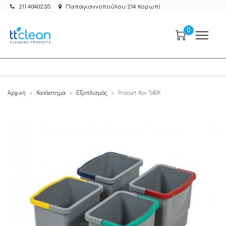
211 4040235
Παπαγιαννοπούλου 214 Κορωπί
0
Αρχική
Κατάστημα
Εξοπλισμός
Procart Kov 540K
>
>
>