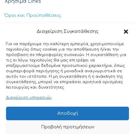
Χρήσιμα Links
Όροι και Προϋποθέσεις
Πολιτική Απορρήτου
Διαχείριση Συγκατάθεσης
Πολιτική Cookies
Για να παρέχουμε την καλύτερη εμπειρία, χρησιμοποιούμε
τεχνολογίες όπως cookies για την αποθήκευση ή/και την
Επικοινωνία
πρόσβαση σε πληροφορίες συσκευών. Η συγκατάθεση για
τις εν λόγω τεχνολογίες θα μας επιτρέψει να
επεξεργαστούμε δεδομένα προσωπικού χαρακτήρα, όπως
+30 211 404 0235
συμπεριφορά περιήγησης ή μοναδικά αναγνωριστικά σε
αυτόν τον ιστότοπο. Η μη συγκατάθεση ή η ανάκληση της
info@ttclean.gr
συγκατάθεσης, μπορεί να επηρεάσει αρνητικά ορισμένες
λειτουργίες και δυνατότητες.
Παπαγιαννοπούλου 214, 19400 – Κίτσι-Κορωπί
Διαχείριση υπηρεσιών
© 2025 TT Clean All rights reserved. Designed by
Αποδοχή
Nuntiusweb
Προβολή προτιμήσεων
0