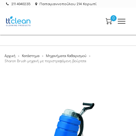
211 4040235
Παπαγιαννοπούλου 214 Κορωπί
0
Αρχική
Κατάστημα
Μηχανήματα Καθαρισμού
>
>
>
Sharon Brush µηχανή µε περιστρεφόµενη βούρτσα