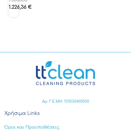
7000030
1.226,36
€
Αρ. Γ.Ε.ΜΗ: 131030401000
Χρήσιμα Links
Όροι και Προϋποθέσεις