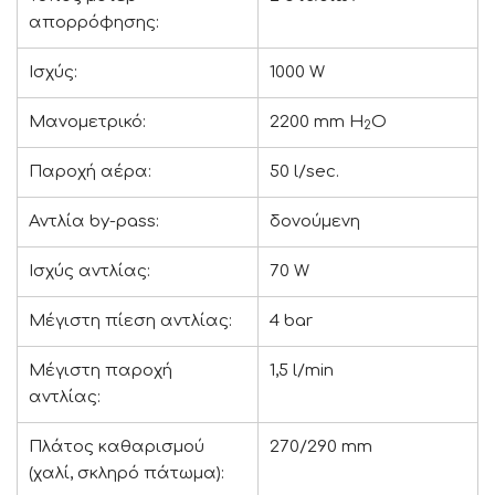
απορρόφησης:
Ισχύς:
1000 W
Μανομετρικό:
2200 mm H
O
2
Παροχή αέρα:
50 l/sec.
Αντλία by-pass:
δονούμενη
Ισχύς αντλίας:
70 W
Μέγιστη πίεση αντλίας:
4 bar
Μέγιστη παροχή
1,5 l/min
αντλίας:
Πλάτος καθαρισμού
270/290 mm
(χαλί, σκληρό πάτωμα):