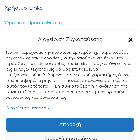
Χρήσιμα Links
Όροι και Προϋποθέσεις
Πολιτική Απορρήτου
Διαχείριση Συγκατάθεσης
Πολιτική Cookies
Για να παρέχουμε την καλύτερη εμπειρία, χρησιμοποιούμε
τεχνολογίες όπως cookies για την αποθήκευση ή/και την
Επικοινωνία
πρόσβαση σε πληροφορίες συσκευών. Η συγκατάθεση για
τις εν λόγω τεχνολογίες θα μας επιτρέψει να
επεξεργαστούμε δεδομένα προσωπικού χαρακτήρα, όπως
+30 211 404 0235
συμπεριφορά περιήγησης ή μοναδικά αναγνωριστικά σε
αυτόν τον ιστότοπο. Η μη συγκατάθεση ή η ανάκληση της
info@ttclean.gr
συγκατάθεσης, μπορεί να επηρεάσει αρνητικά ορισμένες
λειτουργίες και δυνατότητες.
Παπαγιαννοπούλου 214, 19400 – Κίτσι-Κορωπί
Διαχείριση υπηρεσιών
© 2025 TT Clean All rights reserved. Designed by
Αποδοχή
Nuntiusweb
Προβολή προτιμήσεων